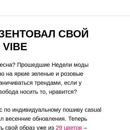
ЕЗЕНТОВАЛ СВОЙ
 VIBE
 весна? Прошедшие Недели моды
ю на яркие зеленые и розовые
раничиваться трендами, если у
свобода носить то, нравится?
с по индивидуальному пошиву casual
ил весенние обновления. Теперь
ь свой образ уже из
29 цветов
–