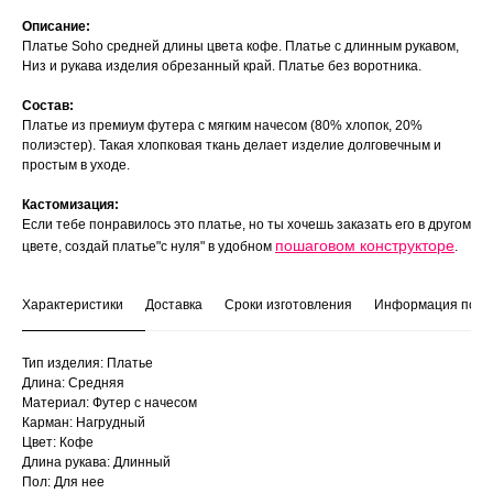
Описание:
Платье Soho средней длины цвета кофе. Платье с длинным рукавом,
Низ и рукава изделия обрезанный край. Платье без воротника.
Состав:
Платье из премиум футера с мягким начесом (80% хлопок, 20%
полиэстер). Такая хлопковая ткань делает изделие долговечным и
простым в уходе.
Кастомизация:
Если тебе понравилось это платье, но ты хочешь заказать его в другом
пошаговом конструкторе
цвете, создай платье"с нуля" в удобном
.
Характеристики
Доставка
Сроки изготовления
Информация по ух
Тип изделия: Платье
Длина: Средняя
Материал: Футер с начесом
Карман: Нагрудный
Цвет: Кофе
Длина рукава: Длинный
Пол: Для нее