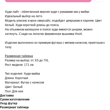
Худи лайт - облегченная версия худи с рукавами как у майки.
Идеальный выбор на лето.
Модель унисекс в крое оверсайз, подойдет девушкам и парням. Цвет
белый. Худи короткой длины до пояса.
На объемном капюшоне и поясе худи имеются шнурки, можно
затянуть. Сзади на лопатке фирменная вышивка Hooli.
Изделие выполнено из премиум футера с мягким начесом, приятным к
телу.
Размерная таблица
Размер на выбор: от XS до 7XL
Рост модели: 171 см
Тип изделия: Худи-майка
Длина: Короткая
Материал: Футер с начесом
Цвет: Белый
Пол: Для нее
Доставка
Сроки изготовления
Уход футер
Размерная таблица