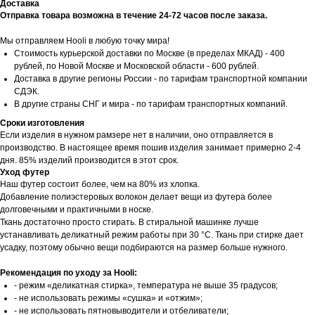
Доставка
Отправка товара возможна в течение 24-72 часов после заказа.
Мы отправляем Hooli в любую точку мира!
Стоимость курьерской доставки по Москве (в пределах МКАД) - 400
рублей, по Новой Москве и Московской области - 600 рублей.
Доставка в другие регионы России - по тарифам транспортной компании
СДЭК.
В другие страны СНГ и мира - по тарифам транспортных компаний.
Сроки изготовления
Если изделия в нужном рамзере нет в наличии, оно отправляется в
производство. В настоящее время пошив изделия занимает примерно 2-4
дня. 85% изделий производится в этот срок.
Уход футер
Наш футер состоит более, чем на 80% из хлопка.
Добавление полиэстеровых волокон делает вещи из футера более
долговечными и практичными в носке.
Ткань достаточно просто стирать. В стиральной машинке лучше
устанавливать деликатный режим работы при 30 °С. Ткань при стирке дает
усадку, поэтому обычно вещи подбираются на размер больше нужного.
Рекомендация по уходу за Hooli:
- режим «деликатная стирка», температура не выше 35 градусов;
- не использовать режимы «сушка» и «отжим»;
- не использовать пятновыводители и отбеливатели;