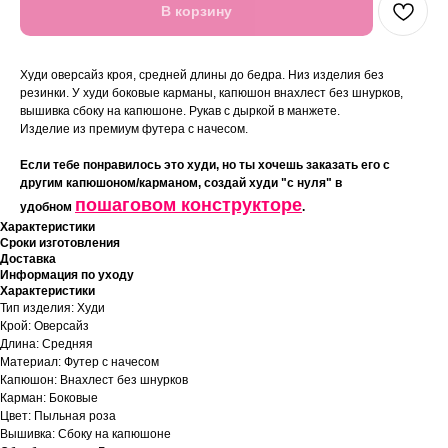
В корзину
Худи оверсайз кроя, средней длины до бедра. Низ изделия без
резинки. У худи боковые карманы, капюшон внахлест без шнурков,
вышивка сбоку на капюшоне. Рукав с дыркой в манжете.
Изделие из премиум футера с начесом.
Если тебе понравилось это худи, но ты хочешь заказать его с
другим капюшоном/карманом, создай худи "с нуля" в
пошаговом конструкторе
удобном
.
Характеристики
Сроки изготовления
Доставка
Информация по уходу
Характеристики
Тип изделия: Худи
Крой: Оверсайз
Длина: Средняя
Материал: Футер с начесом
Капюшон: Внахлест без шнурков
Карман: Боковые
Цвет: Пыльная роза
Вышивка: Сбоку на капюшоне