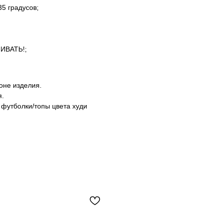
5 градусов;
ШИВАТЬ!;
оне изделия.
я.
 футболки/топы цвета худи