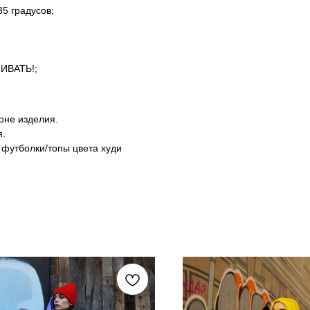
5 градусов;
ШИВАТЬ!;
оне изделия.
я.
 футболки/топы цвета худи