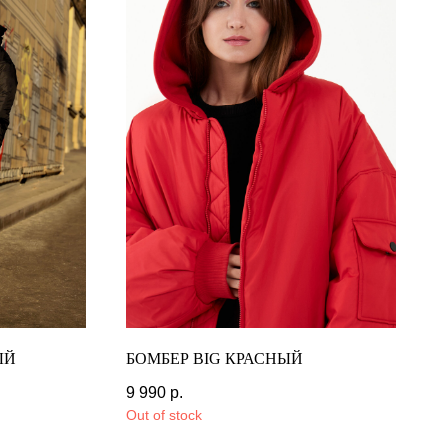
ЫЙ
БОМБЕР BIG КРАСНЫЙ
9 990
р.
16 990
р.
Out of stock