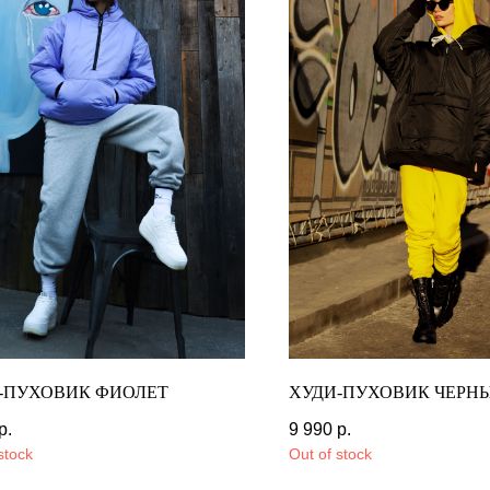
-ПУХОВИК ФИОЛЕТ
ХУДИ-ПУХОВИК ЧЕРН
р.
12 990
р.
9 990
р.
12 990
р.
stock
Out of stock