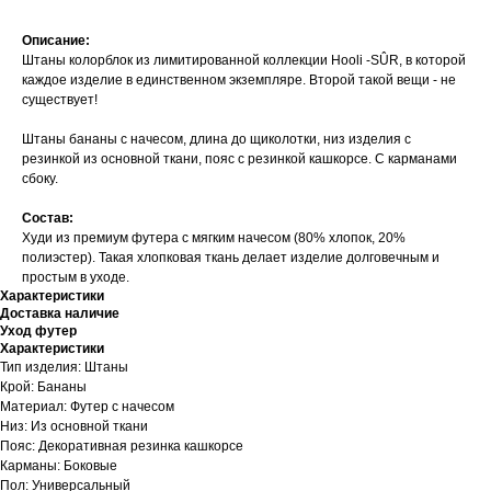
Описание:
Штаны колорблок из лимитированной коллекции Hooli -SÛR, в которой
каждое изделие в единственном экземпляре. Второй такой вещи - не
существует!
Штаны бананы с начесом, длина до щиколотки, низ изделия с
резинкой из основной ткани, пояс с резинкой кашкорсе. С карманами
сбоку.
Состав:
Худи из премиум футера с мягким начесом (80% хлопок, 20%
полиэстер). Такая хлопковая ткань делает изделие долговечным и
простым в уходе.
Характеристики
Доставка наличие
Уход футер
Характеристики
Тип изделия: Штаны
Крой: Бананы
Материал: Футер с начесом
Низ: Из основной ткани
Пояс: Декоративная резинка кашкорсе
Карманы: Боковые
Пол: Универсальный