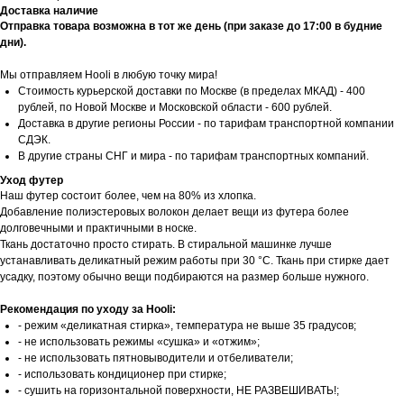
Доставка наличие
Отправка товара возможна в тот же день (при заказе до 17:00 в будние
дни).
Мы отправляем Hooli в любую точку мира!
Стоимость курьерской доставки по Москве (в пределах МКАД) - 400
рублей, по Новой Москве и Московской области - 600 рублей.
Доставка в другие регионы России - по тарифам транспортной компании
СДЭК.
В другие страны СНГ и мира - по тарифам транспортных компаний.
Уход футер
Наш футер состоит более, чем на 80% из хлопка.
Добавление полиэстеровых волокон делает вещи из футера более
долговечными и практичными в носке.
Ткань достаточно просто стирать. В стиральной машинке лучше
устанавливать деликатный режим работы при 30 °С. Ткань при стирке дает
усадку, поэтому обычно вещи подбираются на размер больше нужного.
Рекомендация по уходу за Hooli:
- режим «деликатная стирка», температура не выше 35 градусов;
- не использовать режимы «сушка» и «отжим»;
- не использовать пятновыводители и отбеливатели;
- использовать кондиционер при стирке;
- сушить на горизонтальной поверхности, НЕ РАЗВЕШИВАТЬ!;