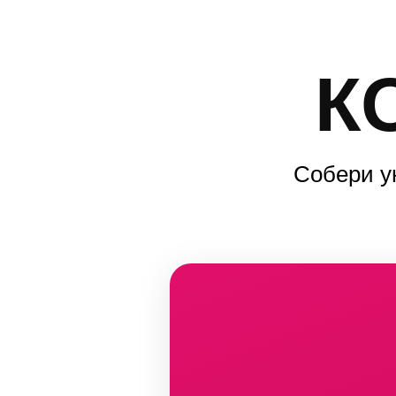
К
Собери у