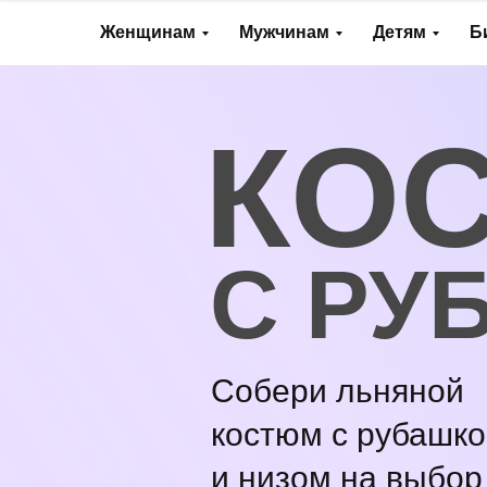
Женщинам
Мужчинам
Детям
Б
КО
С РУ
Собери льняной
костюм с рубашк
и низом на выбор