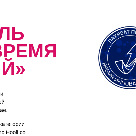
ЛЬ
ВРЕМЯ
Й»
ии
ой
ае.
категории
с Hooli со