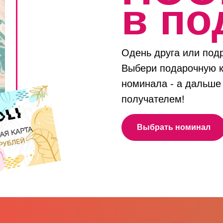
в по
Одень друга или подру
Выбери подарочную к
номинала - а дальше
получателем!
Выбрать номинал