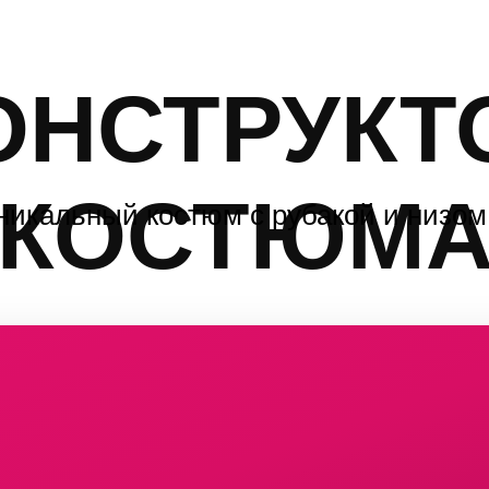
ОНСТРУКТ
КОСТЮМ
никальный костюм с рубакой и низом