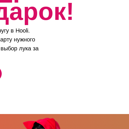
дарок!
гу в Hooli.
арту нужного
 выбор лука за