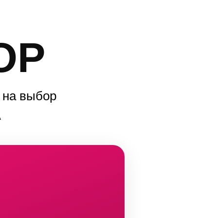
ОР
А
 на выбор